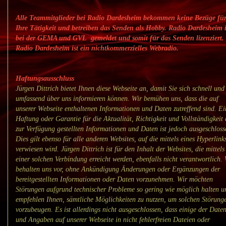
Alle Teammitglieder bei Radio Dardesheim bekommen keine Bezüge fü
Ihre Tätigkeit und betreiben das Senden als Hobby. Radio Dardesheim i
bei der GEMA und GVL gemeldet und somit für das Senden lizenziert.
Radio Dardesheim ist ein nichtkommerzielles Webradio.
Haftungsausschluss
Jürgen Dittrich bietet Ihnen diese Webseite an, damit Sie sich schnell und
umfassend über uns informieren können. Wir bemühen uns, dass die auf
unserer Webseite enthaltenen Informationen und Daten zutreffend sind. Ei
Haftung oder Garantie für die Aktualität, Richtigkeit und Vollständigkeit 
zur Verfügung gestellten Informationen und Daten ist jedoch ausgeschloss
Dies gilt ebenso für alle anderen Websites, auf die mittels eines Hyperlink
verwiesen wird. Jürgen Dittrich ist für den Inhalt der Websites, die mittels
einer solchen Verbindung erreicht werden, ebenfalls nicht verantwortlich.
behalten uns vor, ohne Ankündigung Änderungen oder Ergänzungen der
bereitgestellten Informationen oder Daten vorzunehmen. Wir möchten
Störungen aufgrund technischer Probleme so gering wie möglich halten u
empfehlen Ihnen, sämtliche Möglichkeiten zu nutzen, um solchen Störung
vorzubeugen. Es ist allerdings nicht ausgeschlossen, dass einige der Date
und Angaben auf unserer Webseite in nicht fehlerfreien Dateien oder