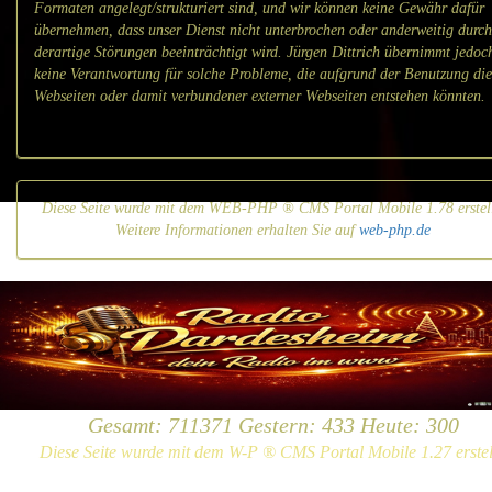
Formaten angelegt/strukturiert sind, und wir können keine Gewähr dafür
übernehmen, dass unser Dienst nicht unterbrochen oder anderweitig durch
derartige Störungen beeinträchtigt wird. Jürgen Dittrich übernimmt jedoc
keine Verantwortung für solche Probleme, die aufgrund der Benutzung die
Webseiten oder damit verbundener externer Webseiten entstehen könnten.
Diese Seite wurde mit dem WEB-PHP ® CMS Portal Mobile 1.78 erstell
Weitere Informationen erhalten Sie auf
web-php.de
Gesamt: 711371 Gestern: 433 Heute: 300
Diese Seite wurde mit dem W-P ® CMS Portal Mobile 1.27 erstell