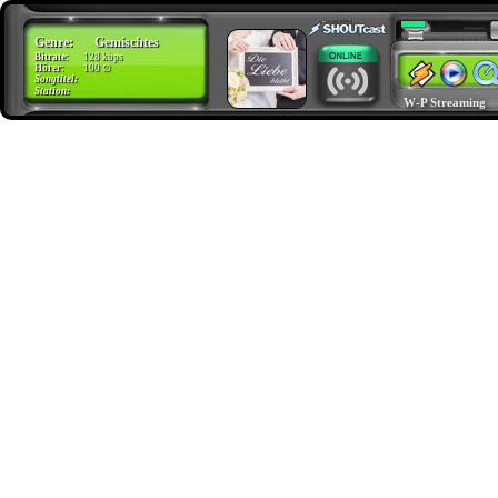
Genre:
Gemischtes
Bitrate:
128 kbps
Hörer:
100 ∅
Songtitel:
Gemischtes
Station:
Radio Dardesheim
W-P Streaming