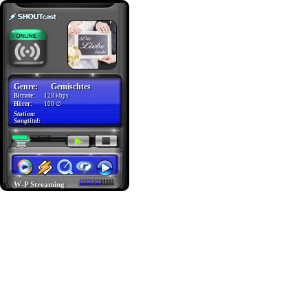
Genre:
Gemischtes
Bitrate:
128 kbps
Hörer:
100 ∅
Station:
Radio Dardesheim
Songtitel:
Gemischtes
W-P Streaming